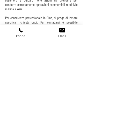
sostenerti e guidarti nelle azioni da prendere per
condurre correttamente operazioni commerciali redditizie
in Cina e Asia.
Per consulenza professionale in Cina, si prega di inviare
specifica richiesta oggi. Per contattarci è possibile
utilizzare il modulo sottostante.
A seconda delle tue richieste, cercheremo di
Phone
Email
risponderti in 1-3 giorni. Per favore, cerca di fornirci dati
e informazioni molto accurati e completi, per consentirci
di capire le tue specifiche esigenze e servirti al meglio